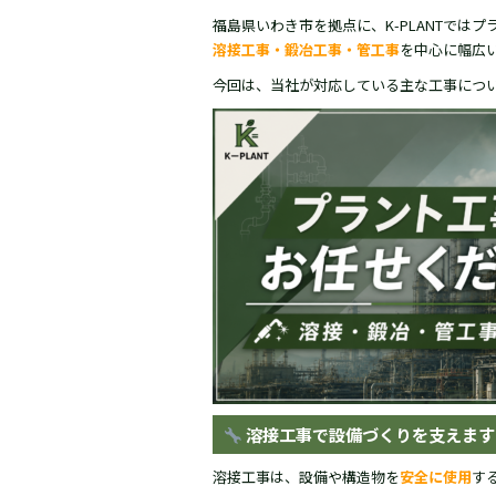
c
e
e
福島県いわき市を拠点に、K-PLANTではプ
溶接工事・鍛冶工事・管工事
を中心に幅広
b
今回は、当社が対応している主な工事につ
o
o
k
溶接工事で設備づくりを支えます
溶接工事は、設備や構造物を
安全に使用
す