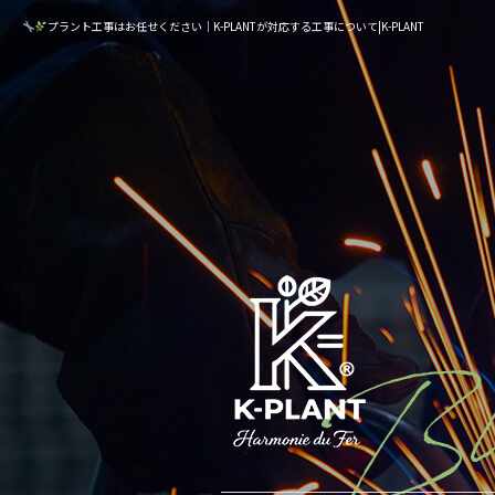
プラント工事はお任せください｜K-PLANTが対応する工事について|K-PLANT