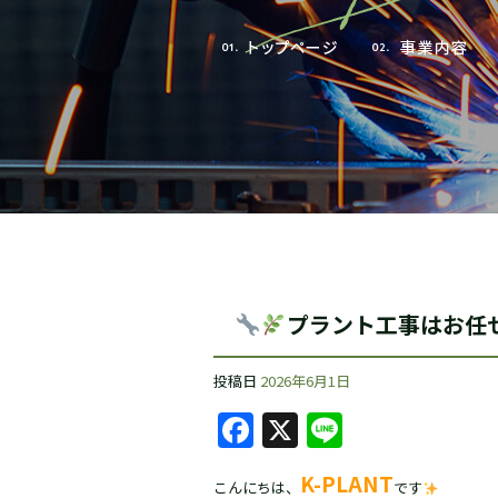
プラント工事はお任せ
投稿日
2026年6月1日
F
X
Li
a
n
K-PLANT
こんにちは、
です