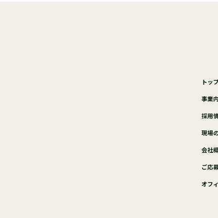
トッ
事業
採用
現場
会社
ご応
オフ