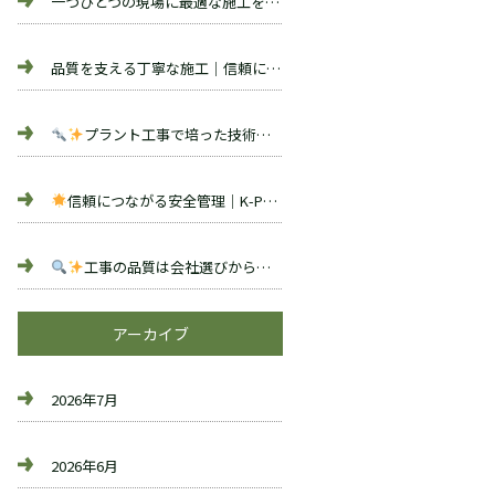
一つひとつの現場に最適な施工を｜K-PLANT（福島県いわき市）
品質を支える丁寧な施工｜信頼につながる取り組み
K-PLANT
プラント工事で培った技術をものづくりへ｜K-PLANTの鉄加工・製作
信頼につながる安全管理｜K-PLANTの取り組み
工事の品質は会社選びから｜プラント工事を依頼する際のポイント
アーカイブ
2026年7月
2026年6月