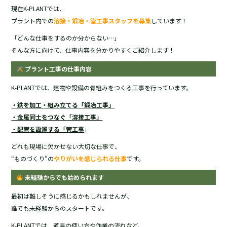
e
現在K-PLANTでは、
b
プラント内での
溶接・鍛冶・管工事スタッフを募集
しています！
o
「どんな仕事をするのか分からない…」
そんな方に向けて、仕事内容を分かりやすくご紹介します！
o
プラント工事の仕事内容
k
K-PLANTでは、建物や設備の骨組みをつくる工事を行っています。
・鉄を加工・組み立てる「鍛冶工事」
・金属同士をつなぐ「溶接工事」
・配管を設置する「管工事
」
どれも現場に欠かせない大切な仕事で、
“ものづくり”の
やりがいを感じられる仕事
です。
未経験からでも始められます
最初は難しそうに感じるかもしれませんが、
誰でも未経験からのスタートです。
K-PLANTでは、道具の使い方や作業の流れなど、