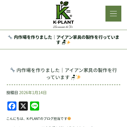
内作場を作りました｜アイアン家具の製作を行っていま
す 🪑
内作場を作りました｜アイアン家具の製作を行
っています 🪑
投稿日
2026年1月14日
F
X
Li
a
n
こんにちは、K-PLANTのブログ担当です
c
e