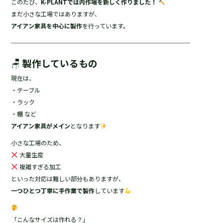
このたび、
K-PLANTでは内作場を新しく作りました！
e
まだ小さな工場ではありますが、
b
アイアン家具を中心に製作
を行っています。
o
──────────────────────────────
o
🪑
製作しているもの
k
現在は、
・テーブル
・ラック
・棚 など
アイアン家具がメイン
となります
小さな工場のため、
大量生産
複雑すぎる加工
といった対応は難しい部分もありますが、
一つひとつ丁寧に手作業で製作
しています
「こんなサイズは作れる？」